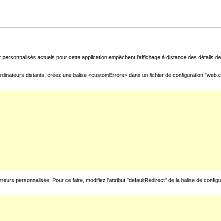
 personnalisés actuels pour cette application empêchent l'affichage à distance des détails de 
rdinateurs distants, créez une balise <customErrors> dans un fichier de configuration "web.con
urs personnalisée. Pour ce faire, modifiez l'attribut "defaultRedirect" de la balise de config