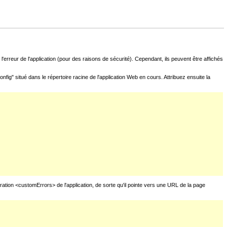
l'erreur de l'application (pour des raisons de sécurité). Cependant, ils peuvent être affichés
fig" situé dans le répertoire racine de l'application Web en cours. Attribuez ensuite la
uration <customErrors> de l'application, de sorte qu'il pointe vers une URL de la page