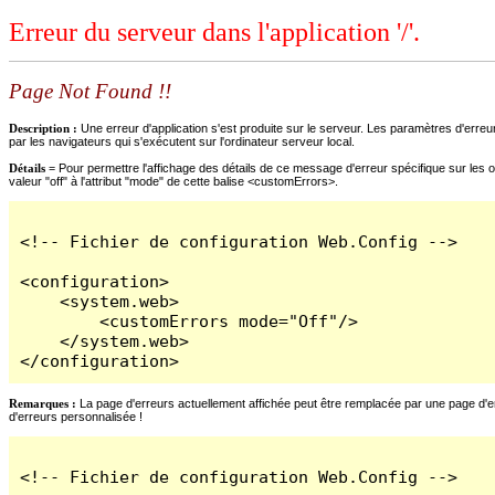
Erreur du serveur dans l'application '/'.
Page Not Found !!
Description :
Une erreur d'application s'est produite sur le serveur. Les paramètres d'erreur
par les navigateurs qui s'exécutent sur l'ordinateur serveur local.
Détails =
Pour permettre l'affichage des détails de ce message d'erreur spécifique sur les o
valeur "off" à l'attribut "mode" de cette balise <customErrors>.
<!-- Fichier de configuration Web.Config -->

<configuration>

    <system.web>

        <customErrors mode="Off"/>

    </system.web>

</configuration>
Remarques :
La page d'erreurs actuellement affichée peut être remplacée par une page d'erre
d'erreurs personnalisée !
<!-- Fichier de configuration Web.Config -->
