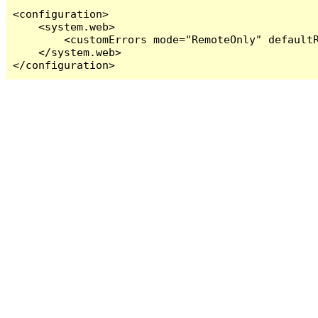
<configuration>

    <system.web>

        <customErrors mode="RemoteOnly" defaultR
    </system.web>

</configuration>