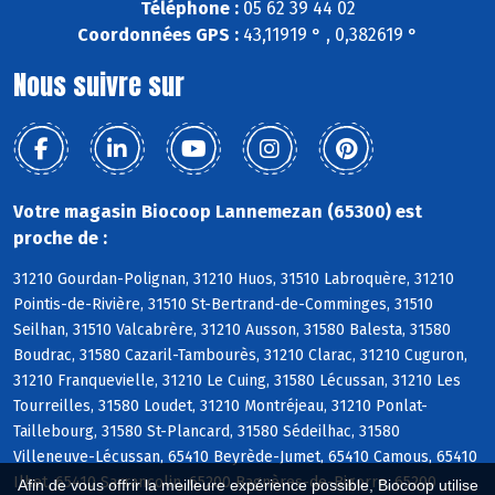
Téléphone :
05 62 39 44 02
Coordonnées GPS :
43,11919 ° , 0,382619 °
Nous suivre sur
Votre magasin Biocoop Lannemezan (65300) est
proche de :
31210 Gourdan-Polignan, 31210 Huos, 31510 Labroquère, 31210
Pointis-de-Rivière, 31510 St-Bertrand-de-Comminges, 31510
Seilhan, 31510 Valcabrère, 31210 Ausson, 31580 Balesta, 31580
Boudrac, 31580 Cazaril-Tambourès, 31210 Clarac, 31210 Cuguron,
31210 Franquevielle, 31210 Le Cuing, 31580 Lécussan, 31210 Les
Tourreilles, 31580 Loudet, 31210 Montréjeau, 31210 Ponlat-
Taillebourg, 31580 St-Plancard, 31580 Sédeilhac, 31580
Villeneuve-Lécussan, 65410 Beyrède-Jumet, 65410 Camous, 65410
Ilhet, 65410 Sarrancolin, 65200 Bagnères-de-Bigorre, 65200
Afin de vous offrir la meilleure expérience possible, Biocoop utilise