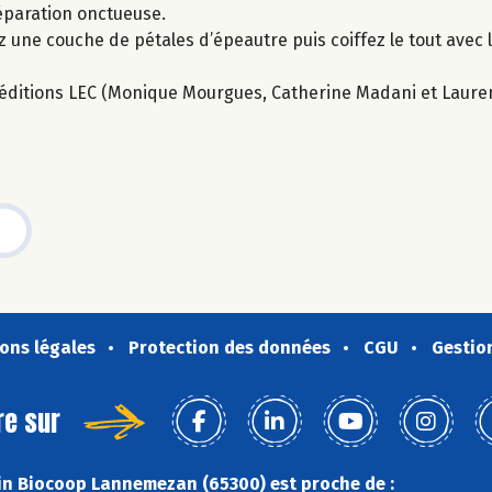
réparation onctueuse.
z une couche de pétales d’épeautre puis coiffez le tout avec 
ux éditions LEC (Monique Mourgues, Catherine Madani et Laure
ons légales
Protection des données
CGU
Gestio
re sur
n Biocoop Lannemezan (65300) est proche de :