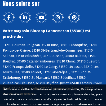
Nous suivre sur
Votre magasin Biocoop Lannemezan (65300) est
proche de :
31210 Gourdan-Polignan, 31210 Huos, 31510 Labroquère, 31210
Pointis-de-Rivière, 31510 St-Bertrand-de-Comminges, 31510
Seilhan, 31510 Valcabrère, 31210 Ausson, 31580 Balesta, 31580
Boudrac, 31580 Cazaril-Tambourès, 31210 Clarac, 31210 Cuguron,
31210 Franquevielle, 31210 Le Cuing, 31580 Lécussan, 31210 Les
Tourreilles, 31580 Loudet, 31210 Montréjeau, 31210 Ponlat-
Taillebourg, 31580 St-Plancard, 31580 Sédeilhac, 31580
Villeneuve-Lécussan, 65410 Beyrède-Jumet, 65410 Camous, 65410
Ilhet, 65410 Sarrancolin, 65200 Bagnères-de-Bigorre, 65200
Afin de vous offrir la meilleure expérience possible, Biocoop utilise
Banios, 65130 Bettes
des cookies : pour assurer une performance optimale du site, pour
récolter des statistiques afin d'analyser le trafic et la performance
du site et vous proposer une navigation personnalisée en toute