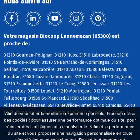
Nous suivre sur
Votre magasin Biocoop Lannemezan (65300) est
proche de :
31210 Gourdan-Polignan, 31210 Huos, 31510 Labroquère, 31210
Pointis-de-Rivière, 31510 St-Bertrand-de-Comminges, 31510
Seilhan, 31510 Valcabrère, 31210 Ausson, 31580 Balesta, 31580
Boudrac, 31580 Cazaril-Tambourès, 31210 Clarac, 31210 Cuguron,
31210 Franquevielle, 31210 Le Cuing, 31580 Lécussan, 31210 Les
Tourreilles, 31580 Loudet, 31210 Montréjeau, 31210 Ponlat-
Taillebourg, 31580 St-Plancard, 31580 Sédeilhac, 31580
Villeneuve-Lécussan, 65410 Beyrède-Jumet, 65410 Camous, 65410
Ilhet, 65410 Sarrancolin, 65200 Bagnères-de-Bigorre, 65200
Afin de vous offrir la meilleure expérience possible, Biocoop utilise
Banios, 65130 Bettes
des cookies : pour assurer une performance optimale du site, pour
récolter des statistiques afin d'analyser le trafic et la performance
du site et vous proposer une navigation personnalisée en toute
sécurité. Vous pouvez changer d'avis à tout moment en