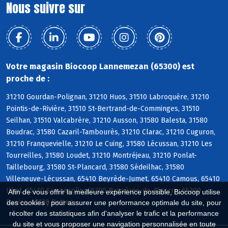
Nous suivre sur
Votre magasin Biocoop Lannemezan (65300) est
proche de :
31210 Gourdan-Polignan, 31210 Huos, 31510 Labroquère, 31210
Pointis-de-Rivière, 31510 St-Bertrand-de-Comminges, 31510
Seilhan, 31510 Valcabrère, 31210 Ausson, 31580 Balesta, 31580
Boudrac, 31580 Cazaril-Tambourès, 31210 Clarac, 31210 Cuguron,
31210 Franquevielle, 31210 Le Cuing, 31580 Lécussan, 31210 Les
Tourreilles, 31580 Loudet, 31210 Montréjeau, 31210 Ponlat-
Taillebourg, 31580 St-Plancard, 31580 Sédeilhac, 31580
Villeneuve-Lécussan, 65410 Beyrède-Jumet, 65410 Camous, 65410
Ilhet, 65410 Sarrancolin, 65200 Bagnères-de-Bigorre, 65200
Afin de vous offrir la meilleure expérience possible, Biocoop utilise
Banios, 65130 Bettes
des cookies : pour assurer une performance optimale du site, pour
récolter des statistiques afin d'analyser le trafic et la performance
du site et vous proposer une navigation personnalisée en toute