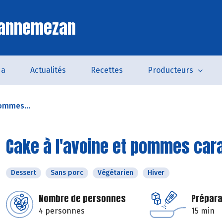
Lannemezan
da
Actualités
Recettes
Producteurs
pommes...
Cake à l'avoine et pommes car
Dessert
Sans porc
Végétarien
Hiver
Nombre de personnes
Prépara
4 personnes
15 min