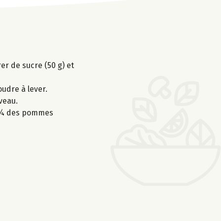
er de sucre (50 g) et
oudre à lever.
veau.
s ¾ des pommes