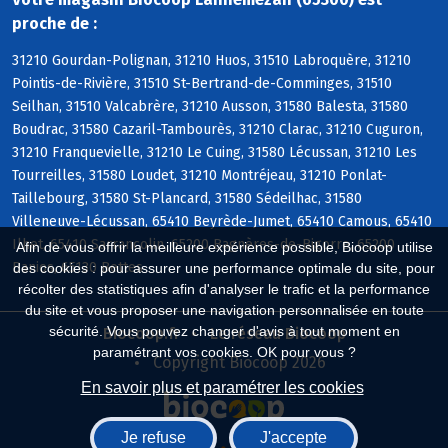
proche de :
31210 Gourdan-Polignan, 31210 Huos, 31510 Labroquère, 31210
Pointis-de-Rivière, 31510 St-Bertrand-de-Comminges, 31510
Seilhan, 31510 Valcabrère, 31210 Ausson, 31580 Balesta, 31580
Boudrac, 31580 Cazaril-Tambourès, 31210 Clarac, 31210 Cuguron,
31210 Franquevielle, 31210 Le Cuing, 31580 Lécussan, 31210 Les
Tourreilles, 31580 Loudet, 31210 Montréjeau, 31210 Ponlat-
Taillebourg, 31580 St-Plancard, 31580 Sédeilhac, 31580
Villeneuve-Lécussan, 65410 Beyrède-Jumet, 65410 Camous, 65410
Ilhet, 65410 Sarrancolin, 65200 Bagnères-de-Bigorre, 65200
Afin de vous offrir la meilleure expérience possible, Biocoop utilise
Banios, 65130 Bettes
des cookies : pour assurer une performance optimale du site, pour
récolter des statistiques afin d'analyser le trafic et la performance
du site et vous proposer une navigation personnalisée en toute
sécurité. Vous pouvez changer d'avis à tout moment en
Biocoop.fr
Le réseau Biocoop
paramétrant vos cookies. OK pour vous ?
Copyright Biocoop 2026
En savoir plus et paramétrer les cookies
Je refuse
J'accepte