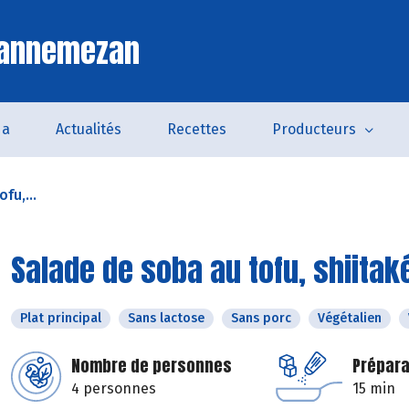
Lannemezan
da
Actualités
Recettes
Producteurs
fu,...
Salade de soba au tofu, shiitak
Plat principal
Sans lactose
Sans porc
Végétalien
Nombre de personnes
Prépara
4 personnes
15 min