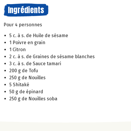
Ingrédients
Pour 4 personnes
5 c. à s. de Huile de sésame
1 Poivre en grain
1 Citron
2 c. à s. de Graines de sésame blanches
3 c. à s. de Sauce tamari
200 g de Tofu
250 g de Nouilles
5 Shitaké
50 g de épinard
250 g de Nouilles soba