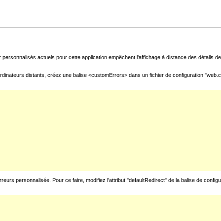
 personnalisés actuels pour cette application empêchent l'affichage à distance des détails de 
rdinateurs distants, créez une balise <customErrors> dans un fichier de configuration "web.con
urs personnalisée. Pour ce faire, modifiez l'attribut "defaultRedirect" de la balise de config