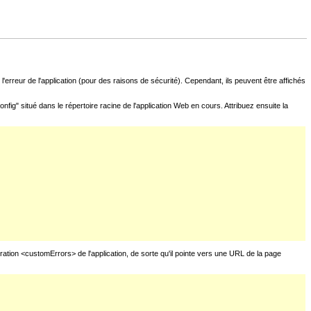
l'erreur de l'application (pour des raisons de sécurité). Cependant, ils peuvent être affichés
fig" situé dans le répertoire racine de l'application Web en cours. Attribuez ensuite la
uration <customErrors> de l'application, de sorte qu'il pointe vers une URL de la page