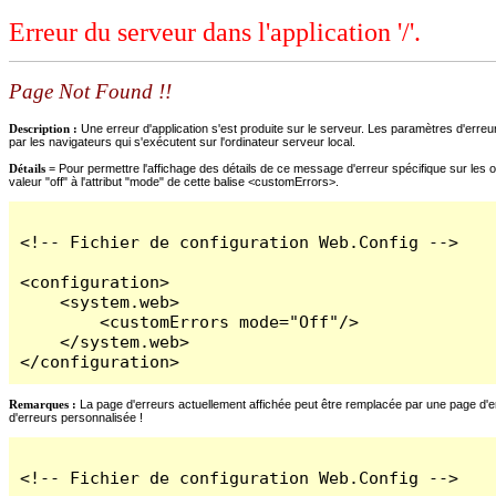
Erreur du serveur dans l'application '/'.
Page Not Found !!
Description :
Une erreur d'application s'est produite sur le serveur. Les paramètres d'erreur
par les navigateurs qui s'exécutent sur l'ordinateur serveur local.
Détails =
Pour permettre l'affichage des détails de ce message d'erreur spécifique sur les o
valeur "off" à l'attribut "mode" de cette balise <customErrors>.
<!-- Fichier de configuration Web.Config -->

<configuration>

    <system.web>

        <customErrors mode="Off"/>

    </system.web>

</configuration>
Remarques :
La page d'erreurs actuellement affichée peut être remplacée par une page d'erre
d'erreurs personnalisée !
<!-- Fichier de configuration Web.Config -->
