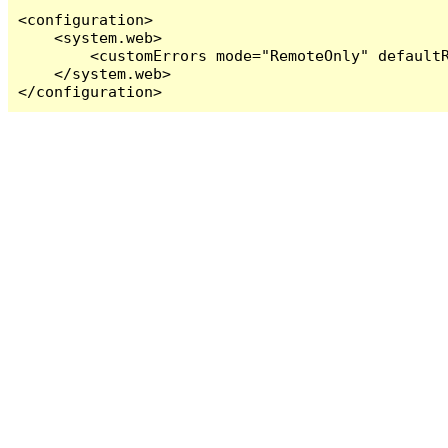
<configuration>

    <system.web>

        <customErrors mode="RemoteOnly" defaultR
    </system.web>

</configuration>