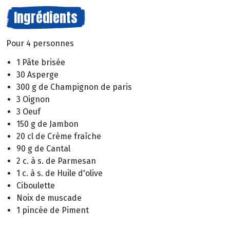
Ingrédients
Pour 4 personnes
1 Pâte brisée
30 Asperge
300 g de Champignon de paris
3 Oignon
3 Oeuf
150 g de Jambon
20 cl de Crème fraîche
90 g de Cantal
2 c. à s. de Parmesan
1 c. à s. de Huile d'olive
Ciboulette
Noix de muscade
1 pincée de Piment