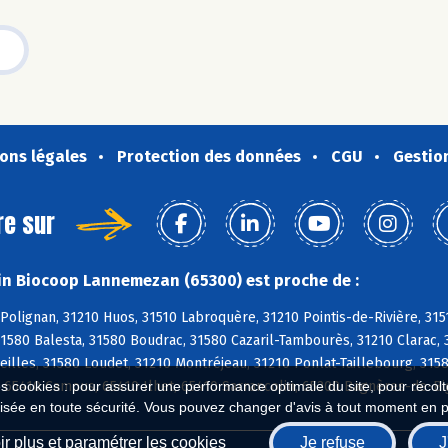
ons légales
Protection des données
CGU
Gestio
re sur
n Biocoop Lannemezan (65300) est proche de :
olignan, 31210 Huos, 31510 Labroquère, 31210 Pointis-de-Rivière, 31
1580 Balesta, 31580 Boudrac, 31580 Cazaril-Tambourès, 31210 Clarac, 
eilles, 31580 Loudet, 31210 Montréjeau, 31210 Ponlat-Taillebourg, 315
 65410 Camous, 65410 Ilhet, 65410 Sarrancolin, 65200 Bagnères-de-Big
es cookies : pour assurer une performance optimale du site, pour récolter
isée en toute sécurité. Vous pouvez changer d'avis à tout moment en 
r plus et paramétrer les cookies
Je refuse
J