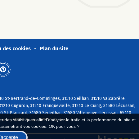
n des cookies
Plan du site
510 St-Bertrand-de-Comminges, 31510 Seilhan, 31510 Valcabrère,
31210 Cuguron, 31210 Franquevielle, 31210 Le Cuing, 31580 Lécussan,
80 St-Plancard, 31580 Sédeilhac, 31580 Villeneuve-Lécussan, 65410
orre, 65200 Banios, 65130 Bettes
 des statistiques afin d'analyser le trafic et la performance du site et
paramétrant vos cookies. OK pour vous ?
'accepte