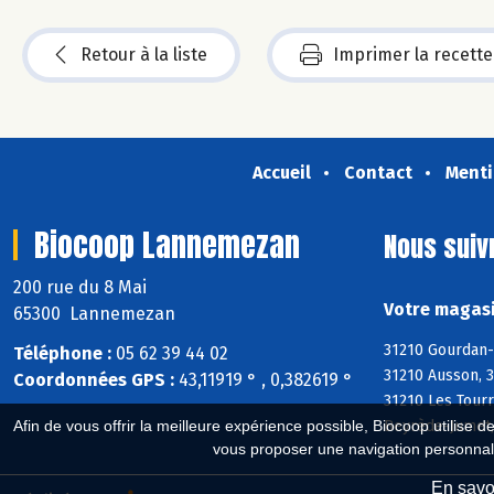
Retour à la liste
Imprimer la recette
Accueil
Contact
Menti
Biocoop Lannemezan
Nous suiv
200 rue du 8 Mai
Votre magasi
65300 Lannemezan
31210 Gourdan-P
Téléphone :
05 62 39 44 02
31210 Ausson, 3
Coordonnées GPS :
43,11919 ° , 0,382619 °
31210 Les Tourr
Beyrède-Jumet,
Afin de vous offrir la meilleure expérience possible, Biocoop utilise d
vous proposer une navigation personnal
En savoi