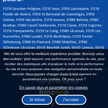
31210 Gourdan-Polignan, 31210 Huos, 31510 Labroquère, 31210
Pointis-de-Rivière, 31510 St-Bertrand-de-Comminges, 31510
Seilhan, 31510 Valcabrère, 31210 Ausson, 31580 Balesta, 31580
Boudrac, 31580 Cazaril-Tambourès, 31210 Clarac, 31210 Cuguron,
31210 Franquevielle, 31210 Le Cuing, 31580 Lécussan, 31210 Les
Tourreilles, 31580 Loudet, 31210 Montréjeau, 31210 Ponlat-
Taillebourg, 31580 St-Plancard, 31580 Sédeilhac, 31580
Villeneuve-Lécussan, 65410 Beyrède-Jumet, 65410 Camous, 65410
Ilhet, 65410 Sarrancolin, 65200 Bagnères-de-Bigorre, 65200
Afin de vous offrir la meilleure expérience possible, Biocoop utilise
Banios, 65130 Bettes
des cookies : pour assurer une performance optimale du site, pour
récolter des statistiques afin d'analyser le trafic et la performance
du site et vous proposer une navigation personnalisée en toute
sécurité. Vous pouvez changer d'avis à tout moment en
Biocoop.fr
Le réseau Biocoop
paramétrant vos cookies. OK pour vous ?
Copyright Biocoop 2026
En savoir plus et paramétrer les cookies
Je refuse
J'accepte
Réalisé par