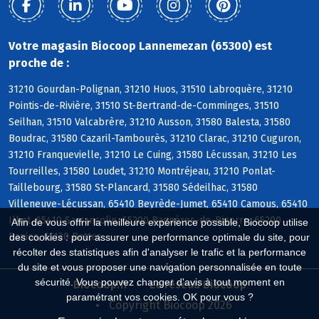
Votre magasin Biocoop Lannemezan (65300) est
proche de :
31210 Gourdan-Polignan, 31210 Huos, 31510 Labroquère, 31210
Pointis-de-Rivière, 31510 St-Bertrand-de-Comminges, 31510
Seilhan, 31510 Valcabrère, 31210 Ausson, 31580 Balesta, 31580
Boudrac, 31580 Cazaril-Tambourès, 31210 Clarac, 31210 Cuguron,
31210 Franquevielle, 31210 Le Cuing, 31580 Lécussan, 31210 Les
Tourreilles, 31580 Loudet, 31210 Montréjeau, 31210 Ponlat-
Taillebourg, 31580 St-Plancard, 31580 Sédeilhac, 31580
Villeneuve-Lécussan, 65410 Beyrède-Jumet, 65410 Camous, 65410
Ilhet, 65410 Sarrancolin, 65200 Bagnères-de-Bigorre, 65200
Afin de vous offrir la meilleure expérience possible, Biocoop utilise
Banios, 65130 Bettes
des cookies : pour assurer une performance optimale du site, pour
récolter des statistiques afin d'analyser le trafic et la performance
du site et vous proposer une navigation personnalisée en toute
sécurité. Vous pouvez changer d'avis à tout moment en
Biocoop.fr
Le réseau Biocoop
paramétrant vos cookies. OK pour vous ?
Copyright Biocoop 2026