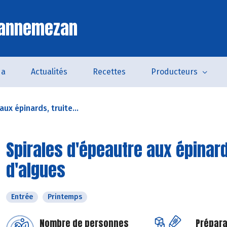
Lannemezan
da
Actualités
Recettes
Producteurs
ux épinards, truite...
Spirales d'épeautre aux épinard
d'algues
Entrée
Printemps
Nombre de personnes
Prépara