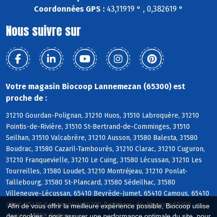
Coordonnées GPS :
43,11919 ° , 0,382619 °
Nous suivre sur
Votre magasin Biocoop Lannemezan (65300) est
proche de :
31210 Gourdan-Polignan, 31210 Huos, 31510 Labroquère, 31210
Pointis-de-Rivière, 31510 St-Bertrand-de-Comminges, 31510
Seilhan, 31510 Valcabrère, 31210 Ausson, 31580 Balesta, 31580
Boudrac, 31580 Cazaril-Tambourès, 31210 Clarac, 31210 Cuguron,
31210 Franquevielle, 31210 Le Cuing, 31580 Lécussan, 31210 Les
Tourreilles, 31580 Loudet, 31210 Montréjeau, 31210 Ponlat-
Taillebourg, 31580 St-Plancard, 31580 Sédeilhac, 31580
Villeneuve-Lécussan, 65410 Beyrède-Jumet, 65410 Camous, 65410
Ilhet, 65410 Sarrancolin, 65200 Bagnères-de-Bigorre, 65200
Afin de vous offrir la meilleure expérience possible, Biocoop utilise
Banios, 65130 Bettes
des cookies : pour assurer une performance optimale du site, pour