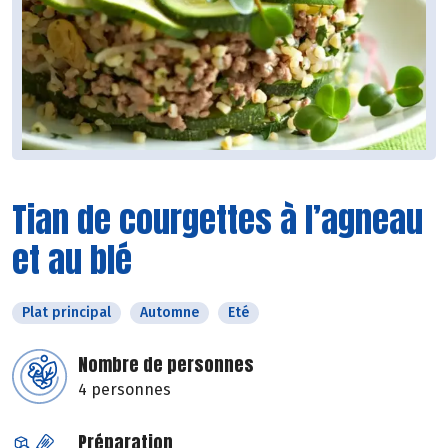
Tian de courgettes à l’agneau
et au blé
Plat principal
Automne
Eté
Nombre de personnes
4 personnes
Préparation