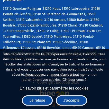
31210 Gourdan-Polignan, 31210 Huos, 31510 Labroquère, 31210
Pointis-de-Rivière, 31510 St-Bertrand-de-Comminges, 31510
Seilhan, 31510 Valcabrère, 31210 Ausson, 31580 Balesta, 31580
Boudrac, 31580 Cazaril-Tambourès, 31210 Clarac, 31210 Cuguron,
31210 Franquevielle, 31210 Le Cuing, 31580 Lécussan, 31210 Les
Tourreilles, 31580 Loudet, 31210 Montréjeau, 31210 Ponlat-
Taillebourg, 31580 St-Plancard, 31580 Sédeilhac, 31580
Villeneuve-Lécussan, 65410 Beyrède-Jumet, 65410 Camous, 65410
Ilhet, 65410 Sarrancolin, 65200 Bagnères-de-Bigorre, 65200
Afin de vous offrir la meilleure expérience possible, Biocoop utilise
Banios, 65130 Bettes
des cookies : pour assurer une performance optimale du site, pour
récolter des statistiques afin d'analyser le trafic et la performance
du site et vous proposer une navigation personnalisée en toute
sécurité. Vous pouvez changer d'avis à tout moment en
Biocoop.fr
Le réseau Biocoop
paramétrant vos cookies. OK pour vous ?
Copyright Biocoop 2026
En savoir plus et paramétrer les cookies
Je refuse
J'accepte
Réalisé par