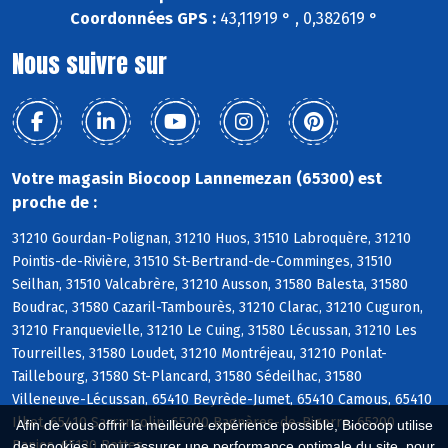
Coordonnées GPS :
43,11919 ° , 0,382619 °
Nous suivre sur
Votre magasin Biocoop Lannemezan (65300) est
proche de :
31210 Gourdan-Polignan, 31210 Huos, 31510 Labroquère, 31210
Pointis-de-Rivière, 31510 St-Bertrand-de-Comminges, 31510
Seilhan, 31510 Valcabrère, 31210 Ausson, 31580 Balesta, 31580
Boudrac, 31580 Cazaril-Tambourès, 31210 Clarac, 31210 Cuguron,
31210 Franquevielle, 31210 Le Cuing, 31580 Lécussan, 31210 Les
Tourreilles, 31580 Loudet, 31210 Montréjeau, 31210 Ponlat-
Taillebourg, 31580 St-Plancard, 31580 Sédeilhac, 31580
Villeneuve-Lécussan, 65410 Beyrède-Jumet, 65410 Camous, 65410
Ilhet, 65410 Sarrancolin, 65200 Bagnères-de-Bigorre, 65200
Afin de vous offrir la meilleure expérience possible, Biocoop utilise
Banios, 65130 Bettes
des cookies : pour assurer une performance optimale du site, pour