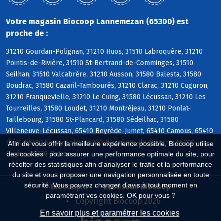
Votre magasin Biocoop Lannemezan (65300) est
proche de :
31210 Gourdan-Polignan, 31210 Huos, 31510 Labroquère, 31210
Pointis-de-Rivière, 31510 St-Bertrand-de-Comminges, 31510
Seilhan, 31510 Valcabrère, 31210 Ausson, 31580 Balesta, 31580
Boudrac, 31580 Cazaril-Tambourès, 31210 Clarac, 31210 Cuguron,
31210 Franquevielle, 31210 Le Cuing, 31580 Lécussan, 31210 Les
Tourreilles, 31580 Loudet, 31210 Montréjeau, 31210 Ponlat-
Taillebourg, 31580 St-Plancard, 31580 Sédeilhac, 31580
Villeneuve-Lécussan, 65410 Beyrède-Jumet, 65410 Camous, 65410
Ilhet, 65410 Sarrancolin, 65200 Bagnères-de-Bigorre, 65200
Afin de vous offrir la meilleure expérience possible, Biocoop utilise
Banios, 65130 Bettes
des cookies : pour assurer une performance optimale du site, pour
récolter des statistiques afin d'analyser le trafic et la performance
du site et vous proposer une navigation personnalisée en toute
sécurité. Vous pouvez changer d'avis à tout moment en
Biocoop.fr
Le réseau Biocoop
paramétrant vos cookies. OK pour vous ?
Copyright Biocoop 2026
En savoir plus et paramétrer les cookies