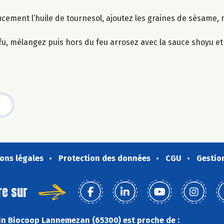
cement l’huile de tournesol, ajoutez les graines de sésame, 
fu, mélangez puis hors du feu arrosez avec la sauce shoyu et l’
ons légales
Protection des données
CGU
Gestio
re sur
n Biocoop Lannemezan (65300) est proche de :