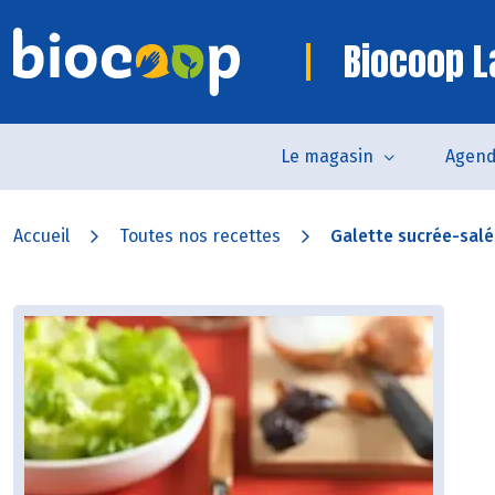
Biocoop 
Le magasin
Agen
Accueil
Toutes nos recettes
Galette sucrée-salée