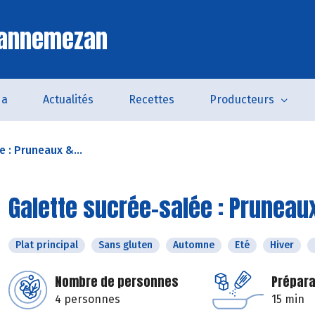
Lannemezan
da
Actualités
Recettes
Producteurs
 : Pruneaux &...
Galette sucrée-salée : Pruneau
Plat principal
Sans gluten
Automne
Eté
Hiver
Nombre de personnes
Prépara
4 personnes
15 min