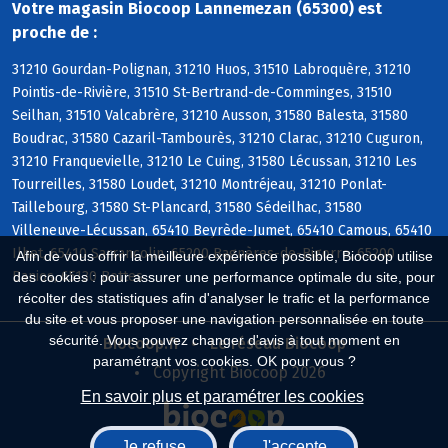
Votre magasin Biocoop Lannemezan (65300) est
proche de :
31210 Gourdan-Polignan, 31210 Huos, 31510 Labroquère, 31210
Pointis-de-Rivière, 31510 St-Bertrand-de-Comminges, 31510
Seilhan, 31510 Valcabrère, 31210 Ausson, 31580 Balesta, 31580
Boudrac, 31580 Cazaril-Tambourès, 31210 Clarac, 31210 Cuguron,
31210 Franquevielle, 31210 Le Cuing, 31580 Lécussan, 31210 Les
Tourreilles, 31580 Loudet, 31210 Montréjeau, 31210 Ponlat-
Taillebourg, 31580 St-Plancard, 31580 Sédeilhac, 31580
Villeneuve-Lécussan, 65410 Beyrède-Jumet, 65410 Camous, 65410
Ilhet, 65410 Sarrancolin, 65200 Bagnères-de-Bigorre, 65200
Afin de vous offrir la meilleure expérience possible, Biocoop utilise
Banios, 65130 Bettes
des cookies : pour assurer une performance optimale du site, pour
récolter des statistiques afin d'analyser le trafic et la performance
du site et vous proposer une navigation personnalisée en toute
sécurité. Vous pouvez changer d'avis à tout moment en
Biocoop.fr
Le réseau Biocoop
paramétrant vos cookies. OK pour vous ?
Copyright Biocoop 2026
En savoir plus et paramétrer les cookies
Je refuse
J'accepte