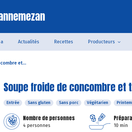
Lannemezan
da
Actualités
Recettes
Producteurs
combre et...
Soupe froide de concombre et t
Entrée
Sans gluten
Sans porc
Végétarien
Printe
Nombre de personnes
Prépara
4 personnes
10 min