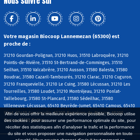
Nous suivre sur
Votre magasin Biocoop Lannemezan (65300) est
proche de :
31210 Gourdan-Polignan, 31210 Huos, 31510 Labroquère, 31210
Pointis-de-Rivière, 31510 St-Bertrand-de-Comminges, 31510
Seilhan, 31510 Valcabrère, 31210 Ausson, 31580 Balesta, 31580
Boudrac, 31580 Cazaril-Tambourès, 31210 Clarac, 31210 Cuguron,
31210 Franquevielle, 31210 Le Cuing, 31580 Lécussan, 31210 Les
Tourreilles, 31580 Loudet, 31210 Montréjeau, 31210 Ponlat-
Taillebourg, 31580 St-Plancard, 31580 Sédeilhac, 31580
Villeneuve-Lécussan, 65410 Beyrède-Jumet, 65410 Camous, 65410
Ilhet, 65410 Sarrancolin, 65200 Bagnères-de-Bigorre, 65200
Afin de vous offrir la meilleure expérience possible, Biocoop utilise
Banios, 65130 Bettes
des cookies : pour assurer une performance optimale du site, pour
récolter des statistiques afin d'analyser le trafic et la performance
du site et vous proposer une navigation personnalisée en toute