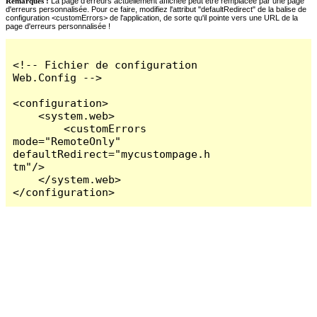
Remarques :
La page d'erreurs actuellement affichée peut être remplacée par une page
d'erreurs personnalisée. Pour ce faire, modifiez l'attribut "defaultRedirect" de la balise de
configuration <customErrors> de l'application, de sorte qu'il pointe vers une URL de la
page d'erreurs personnalisée !
<!-- Fichier de configuration 
Web.Config -->

<configuration>

    <system.web>

        <customErrors 
mode="RemoteOnly" 
defaultRedirect="mycustompage.h
tm"/>

    </system.web>

</configuration>