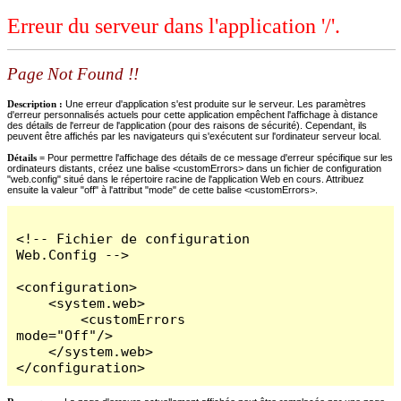
Erreur du serveur dans l'application '/'.
Page Not Found !!
Description :
Une erreur d'application s'est produite sur le serveur. Les paramètres
d'erreur personnalisés actuels pour cette application empêchent l'affichage à distance
des détails de l'erreur de l'application (pour des raisons de sécurité). Cependant, ils
peuvent être affichés par les navigateurs qui s'exécutent sur l'ordinateur serveur local.
Détails =
Pour permettre l'affichage des détails de ce message d'erreur spécifique sur les
ordinateurs distants, créez une balise <customErrors> dans un fichier de configuration
"web.config" situé dans le répertoire racine de l'application Web en cours. Attribuez
ensuite la valeur "off" à l'attribut "mode" de cette balise <customErrors>.
<!-- Fichier de configuration 
Web.Config -->

<configuration>

    <system.web>

        <customErrors 
mode="Off"/>

    </system.web>

</configuration>