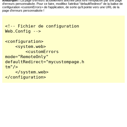
Remarques :
La page d'erreurs actuellement affichée peut être remplacée par une page
d'erreurs personnalisée. Pour ce faire, modifiez l'attribut "defaultRedirect" de la balise de
configuration <customErrors> de l'application, de sorte qu'il pointe vers une URL de la
page d'erreurs personnalisée !
<!-- Fichier de configuration 
Web.Config -->

<configuration>

    <system.web>

        <customErrors 
mode="RemoteOnly" 
defaultRedirect="mycustompage.h
tm"/>

    </system.web>

</configuration>