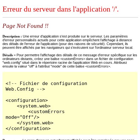
Erreur du serveur dans l'application '/'.
Page Not Found !!
Description :
Une erreur d'application s'est produite sur le serveur. Les paramètres
d'erreur personnalisés actuels pour cette application empêchent l'affichage à distance
des détails de l'erreur de l'application (pour des raisons de sécurité). Cependant, ils
peuvent être affichés par les navigateurs qui s'exécutent sur l'ordinateur serveur local.
Détails =
Pour permettre l'affichage des détails de ce message d'erreur spécifique sur les
ordinateurs distants, créez une balise <customErrors> dans un fichier de configuration
"web.config" situé dans le répertoire racine de l'application Web en cours. Attribuez
ensuite la valeur "off" à l'attribut "mode" de cette balise <customErrors>.
<!-- Fichier de configuration 
Web.Config -->

<configuration>

    <system.web>

        <customErrors 
mode="Off"/>

    </system.web>

</configuration>