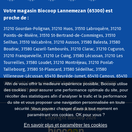
Votre magasin Biocoop Lannemezan (65300) est
proche de :
31210 Gourdan-Polignan, 31210 Huos, 31510 Labroquère, 31210
Pointis-de-Rivière, 31510 St-Bertrand-de-Comminges, 31510
Seilhan, 31510 Valcabrère, 31210 Ausson, 31580 Balesta, 31580
Boudrac, 31580 Cazaril-Tambourès, 31210 Clarac, 31210 Cuguron,
31210 Franquevielle, 31210 Le Cuing, 31580 Lécussan, 31210 Les
Tourreilles, 31580 Loudet, 31210 Montréjeau, 31210 Ponlat-
Taillebourg, 31580 St-Plancard, 31580 Sédeilhac, 31580
Villeneuve-Lécussan, 65410 Beyrède-Jumet, 65410 Camous, 65410
Ilhet, 65410 Sarrancolin, 65200 Bagnères-de-Bigorre, 65200
Afin de vous offrir la meilleure expérience possible, Biocoop utilise
Banios, 65130 Bettes
des cookies : pour assurer une performance optimale du site, pour
récolter des statistiques afin d'analyser le trafic et la performance
du site et vous proposer une navigation personnalisée en toute
sécurité. Vous pouvez changer d'avis à tout moment en
Biocoop.fr
Le réseau Biocoop
paramétrant vos cookies. OK pour vous ?
Copyright Biocoop 2026
En savoir plus et paramétrer les cookies