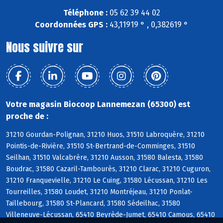
Téléphone :
05 62 39 44 02
Coordonnées GPS :
43,11919 ° , 0,382619 °
Nous suivre sur
Votre magasin Biocoop Lannemezan (65300) est
proche de :
31210 Gourdan-Polignan, 31210 Huos, 31510 Labroquère, 31210
Pointis-de-Rivière, 31510 St-Bertrand-de-Comminges, 31510
Seilhan, 31510 Valcabrère, 31210 Ausson, 31580 Balesta, 31580
Boudrac, 31580 Cazaril-Tambourès, 31210 Clarac, 31210 Cuguron,
31210 Franquevielle, 31210 Le Cuing, 31580 Lécussan, 31210 Les
Tourreilles, 31580 Loudet, 31210 Montréjeau, 31210 Ponlat-
Taillebourg, 31580 St-Plancard, 31580 Sédeilhac, 31580
Villeneuve-Lécussan, 65410 Beyrède-Jumet, 65410 Camous, 65410