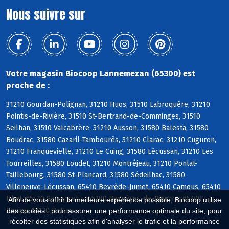
Nous suivre sur
Votre magasin Biocoop Lannemezan (65300) est
proche de :
31210 Gourdan-Polignan, 31210 Huos, 31510 Labroquère, 31210
Pointis-de-Rivière, 31510 St-Bertrand-de-Comminges, 31510
Seilhan, 31510 Valcabrère, 31210 Ausson, 31580 Balesta, 31580
Boudrac, 31580 Cazaril-Tambourès, 31210 Clarac, 31210 Cuguron,
31210 Franquevielle, 31210 Le Cuing, 31580 Lécussan, 31210 Les
Tourreilles, 31580 Loudet, 31210 Montréjeau, 31210 Ponlat-
Taillebourg, 31580 St-Plancard, 31580 Sédeilhac, 31580
Villeneuve-Lécussan, 65410 Beyrède-Jumet, 65410 Camous, 65410
Ilhet, 65410 Sarrancolin, 65200 Bagnères-de-Bigorre, 65200
Afin de vous offrir la meilleure expérience possible, Biocoop utilise
Banios, 65130 Bettes
des cookies : pour assurer une performance optimale du site, pour
récolter des statistiques afin d'analyser le trafic et la performance