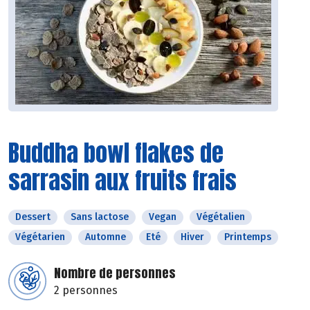
Buddha bowl flakes de
sarrasin aux fruits frais
Dessert
Sans lactose
Vegan
Végétalien
Végétarien
Automne
Eté
Hiver
Printemps
Nombre de personnes
2 personnes