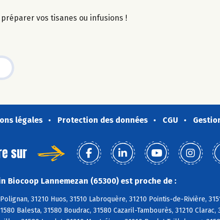
r préparer vos tisanes ou infusions !
ons légales
Protection des données
CGU
Gestio
re sur
n Biocoop Lannemezan (65300) est proche de :
olignan, 31210 Huos, 31510 Labroquère, 31210 Pointis-de-Rivière, 31
1580 Balesta, 31580 Boudrac, 31580 Cazaril-Tambourès, 31210 Clarac, 