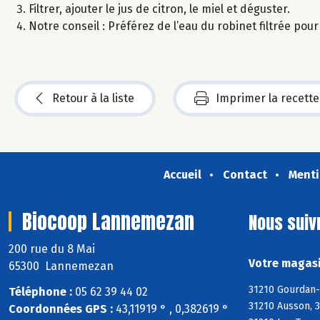
Filtrer, ajouter le jus de citron, le miel et déguster.
Notre conseil : Préférez de l’eau du robinet filtrée pou
Retour à la liste
Imprimer la recette
Accueil
Contact
Menti
Biocoop Lannemezan
Nous suiv
200 rue du 8 Mai
Votre magasi
65300 Lannemezan
31210 Gourdan-P
Téléphone :
05 62 39 44 02
31210 Ausson, 3
Coordonnées GPS :
43,11919 ° , 0,382619 °