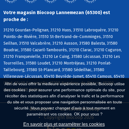
Votre magasin Biocoop Lannemezan (65300) est
proche de :
31210 Gourdan-Polignan, 31210 Huos, 31510 Labroquère, 31210
Pointis-de-Rivière, 31510 St-Bertrand-de-Comminges, 31510
Seilhan, 31510 Valcabrère, 31210 Ausson, 31580 Balesta, 31580
Boudrac, 31580 Cazaril-Tambourès, 31210 Clarac, 31210 Cuguron,
31210 Franquevielle, 31210 Le Cuing, 31580 Lécussan, 31210 Les
Tourreilles, 31580 Loudet, 31210 Montréjeau, 31210 Ponlat-
Taillebourg, 31580 St-Plancard, 31580 Sédeilhac, 31580
Villeneuve-Lécussan, 65410 Beyrède-Jumet, 65410 Camous, 65410
Ilhet, 65410 Sarrancolin, 65200 Bagnères-de-Bigorre, 65200
Afin de vous offrir la meilleure expérience possible, Biocoop utilise
Banios, 65130 Bettes
des cookies : pour assurer une performance optimale du site, pour
récolter des statistiques afin d'analyser le trafic et la performance
du site et vous proposer une navigation personnalisée en toute
sécurité. Vous pouvez changer d'avis à tout moment en
Biocoop.fr
Le réseau Biocoop
paramétrant vos cookies. OK pour vous ?
Copyright Biocoop 2026
En savoir plus et paramétrer les cookies