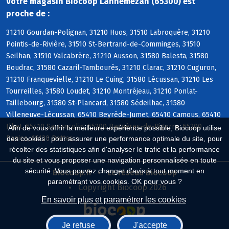
Votre magasin Biocoop Lannemezan (65300) est
proche de :
31210 Gourdan-Polignan, 31210 Huos, 31510 Labroquère, 31210
Pointis-de-Rivière, 31510 St-Bertrand-de-Comminges, 31510
Seilhan, 31510 Valcabrère, 31210 Ausson, 31580 Balesta, 31580
Boudrac, 31580 Cazaril-Tambourès, 31210 Clarac, 31210 Cuguron,
31210 Franquevielle, 31210 Le Cuing, 31580 Lécussan, 31210 Les
Tourreilles, 31580 Loudet, 31210 Montréjeau, 31210 Ponlat-
Taillebourg, 31580 St-Plancard, 31580 Sédeilhac, 31580
Villeneuve-Lécussan, 65410 Beyrède-Jumet, 65410 Camous, 65410
Ilhet, 65410 Sarrancolin, 65200 Bagnères-de-Bigorre, 65200
Afin de vous offrir la meilleure expérience possible, Biocoop utilise
Banios, 65130 Bettes
des cookies : pour assurer une performance optimale du site, pour
récolter des statistiques afin d'analyser le trafic et la performance
du site et vous proposer une navigation personnalisée en toute
sécurité. Vous pouvez changer d'avis à tout moment en
Biocoop.fr
Le réseau Biocoop
paramétrant vos cookies. OK pour vous ?
Copyright Biocoop 2026
En savoir plus et paramétrer les cookies
Je refuse
J'accepte